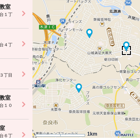
教室
台１丁
台４丁
３丁目
教室
台１０
室
1km
台６丁