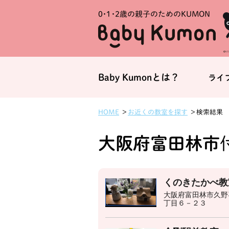
0・1・
2歳の親子のためのKUMON
Baby Kumonとは？
ライ
お近くの教室を探す
HOME
検索結果
大阪府富田林市
くのきたかべ教
大阪府富田林市久野
丁目６－２３