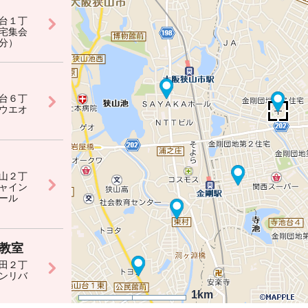
台１丁
宅集会
分）
台６丁
ウエオ
山２丁
ャイン
ール
教室
田２丁
ンリバ
1km