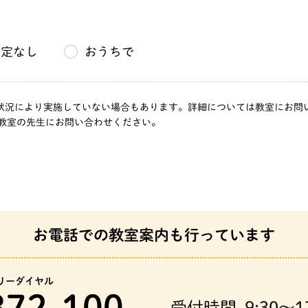
台２丁
指定なし
おうちで
台２丁
」は、状況により実施していない場合もあります。詳細については教室にお
教室の先生にお問い合わせください。
山台４
お電話での教室案内も行っています
尻中２
リーダイヤル
372-100
茱萸木
受付時間
9:30～1