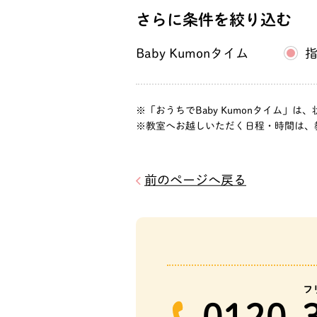
向陽台教室
さらに条件を絞り込む
大阪府富田林市向陽
目１３－１２
Baby Kumonタイム
こがねだい教室
大阪府富田林市小金
「おうちでBaby Kumonタイム
目２－１０
教室へお越しいただく日程・時間は、
津々山台教室
大阪府富田林市津々
前のページへ戻る
丁目１０番２７号
池尻教室
大阪府大阪狭山市池
丁目３－１５
フ
くみの木教室
0120-
大阪府大阪狭山市東