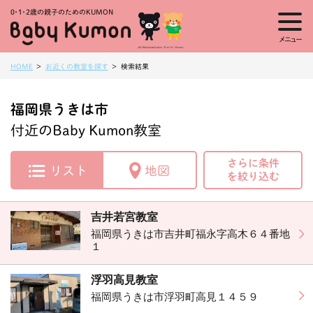
0・1・
2歳の親子のためのKUMON
メニュー
HOME
お近くの教室を探す
検索結果
福岡県うきは市
付近のBaby Kumon教室
さらに条件
リスト
地図
を絞り込む
吉井若宮教室
福岡県うきは市吉井町福永字高木６４番地
１
浮羽高見教室
福岡県うきは市浮羽町高見１４５９