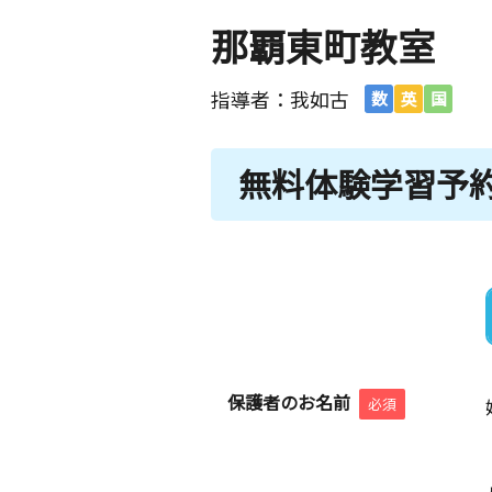
那覇東町教室
指導者：我如古
数
英
国
無料体験学習予
保護者のお名前
必須