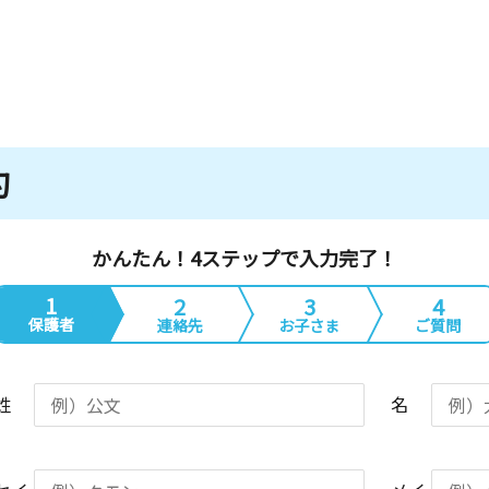
約
かんたん！4ステップで入力完了！
1
2
3
4
保護者
連絡先
お子さま
ご質問
姓
名