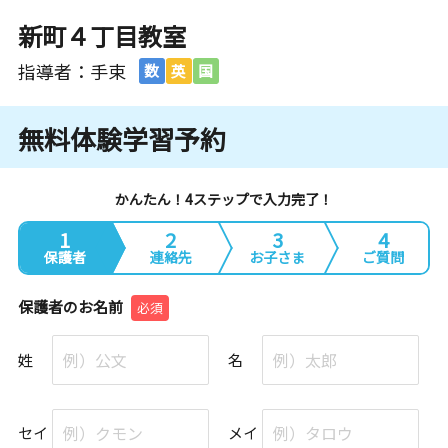
新町４丁目教室
指導者：手束
数
英
国
無料体験学習予約
かんたん！4ステップで入力完了！
1
2
3
4
保護者
連絡先
お子さま
ご質問
保護者のお名前
必須
姓
名
セイ
メイ