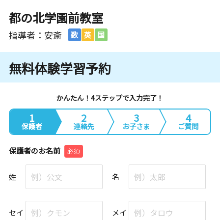
都の北学園前教室
指導者：安斎
数
英
国
無料体験学習予約
かんたん！4ステップで入力完了！
1
2
3
4
保護者
連絡先
お子さま
ご質問
保護者のお名前
必須
姓
名
セイ
メイ