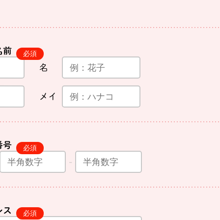
名前
名
メイ
番号
レス