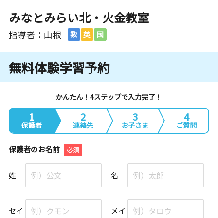
みなとみらい北・火金教室
指導者：山根
数
英
国
無料体験学習予約
かんたん！4ステップで入力完了！
1
2
3
4
保護者
連絡先
お子さま
ご質問
保護者のお名前
必須
姓
名
セイ
メイ