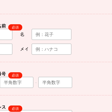
名前
名
メイ
番号
レス