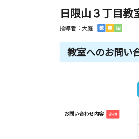
日限山３丁目教
指導者：大庭
数
英
国
教室へのお問い
お問い合わせ内容
必須