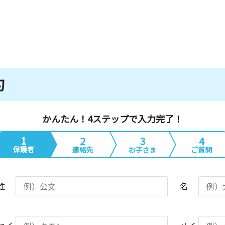
約
かんたん！4ステップで入力完了！
1
2
3
4
保護者
連絡先
お子さま
ご質問
姓
名