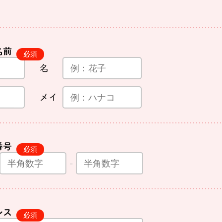
名前
名
メイ
番号
レス