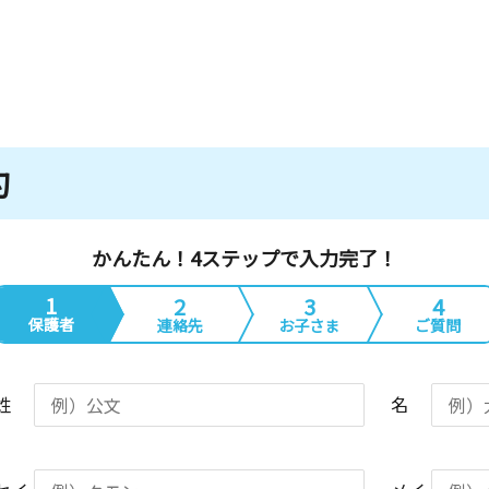
約
かんたん！4ステップで入力完了！
1
2
3
4
保護者
連絡先
お子さま
ご質問
姓
名