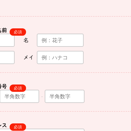
名前
名
メイ
番号
レス