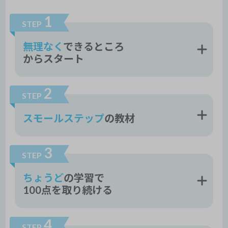
1
STEP
無理なく
できるところ
からスタート
2
STEP
スモールステップ
の教材
3
STEP
ちょうど
の学習で
100点を取り続ける
4
STEP