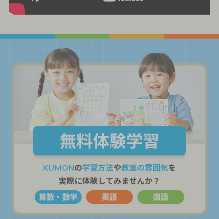
無料体験学習
KUMON
の
学習方法
や
教室の雰囲気
を
実際に体験してみませんか？
算数・数学
英語
国語