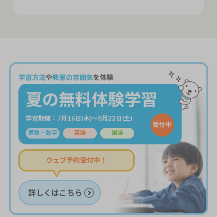
学習方法
や
教室の雰囲気
を体験
夏の無料体験学習
学習期間：7月16日(木)～8月22日(土)
受付中
算数・数学
英語
国語
ウェブ予約受付中！
詳しくはこちら