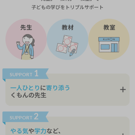
子どもの学びをトリプルサポート
1
SUPPORT
一人ひとり
に
寄り添う
くもんの先生
2
SUPPORT
やる気
や
学力
など、