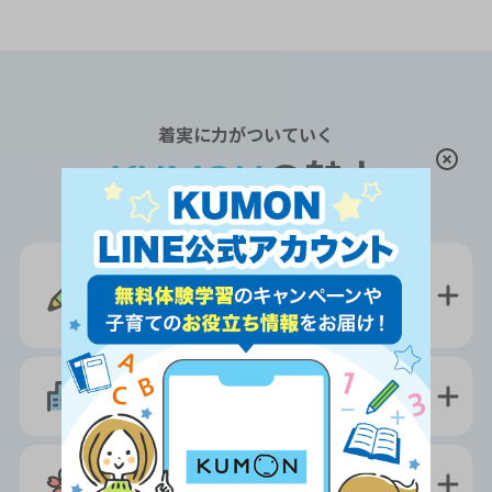
着実
に力がついていく
KUMON
の魅力
学習習慣
と
集中力
が
身につく
学校の授業
に強くなる
将来の受験
に役立つ