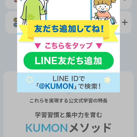
®
英検
にも
合格
できる
これらを実現する公文式学習の
特長
学習習慣と集中力を育む
KUMON
メソッド